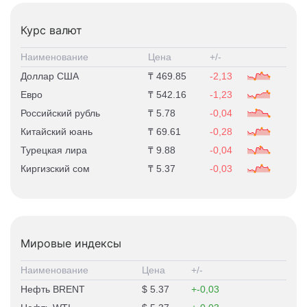
Курс валют
Наименование
Цена
+/-
Доллар США
469.85
-2,13
Евро
542.16
-1,23
Российский рубль
5.78
-0,04
Китайский юань
69.61
-0,28
Турецкая лира
9.88
-0,04
Киргизский сом
5.37
-0,03
Мировые индексы
Наименование
Цена
+/-
Нефть BRENT
5.37
-0,03