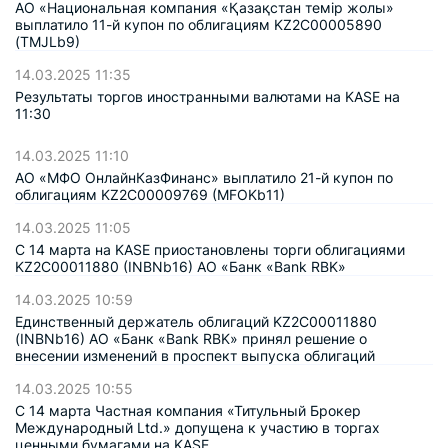
АО «Национальная компания «Қазақстан темір жолы»
выплатило 11-й купон по облигациям KZ2C00005890
(TMJLb9)
14.03.2025 11:35
Результаты торгов иностранными валютами на KASE на
11:30
14.03.2025 11:10
АО «МФО ОнлайнКазФинанс» выплатило 21-й купон по
облигациям KZ2C00009769 (MFOKb11)
14.03.2025 11:05
С 14 марта на KASE приостановлены торги облигациями
KZ2C00011880 (INBNb16) АО «Банк «Bank RBK»
14.03.2025 10:59
Единственный держатель облигаций KZ2C00011880
(INBNb16) АО «Банк «Bank RBK» принял решение о
внесении изменений в проспект выпуска облигаций
14.03.2025 10:55
С 14 марта Частная компания «Титульный Брокер
Международный Ltd.» допущена к участию в торгах
ценными бумагами на KASE