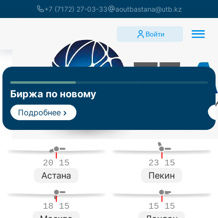
+7 (7172) 27-03-33
aoutbastana@utb.kz
Войти
Биржа по новому
Подробнее
20 15
23 15
Астана
Пекин
18 15
15 15