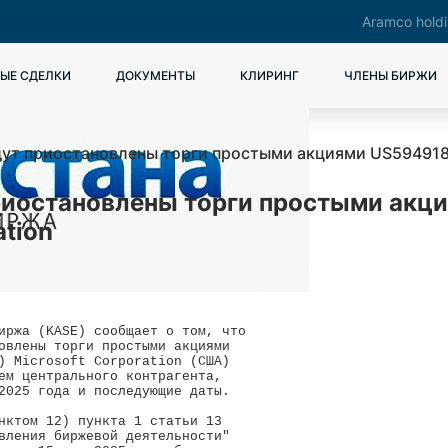
Aramco hold
ЫЕ СДЕЛКИ
ДОКУМЕНТЫ
КЛИРИНГ
ЧЛЕНЫ БИРЖИ
дут приостановлены торги простыми акциями US5949181
приостановлены торги простыми ак
ation
иржа (KASE) сообщает о том, что 

овлены торги простыми акциями 

) Microsoft Corporation (США) 

ем центрального контрагента, 

2025 года и последующие даты.

нктом 12) пункта 1 статьи 13 

вления биржевой деятельности" 
