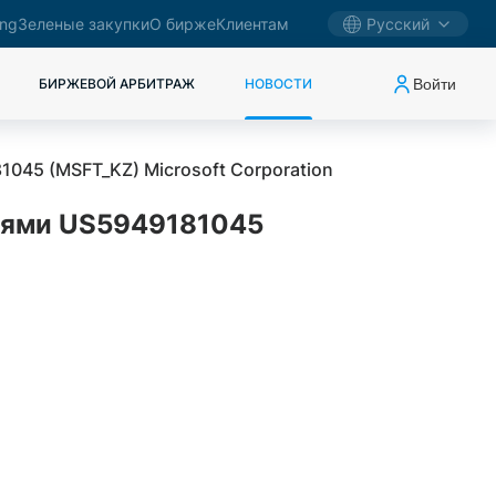
ing
Зеленые закупки
О бирже
Клиентам
Русский
Войти
БИРЖЕВОЙ АРБИТРАЖ
НОВОСТИ
045 (MSFT_KZ) Microsoft Corporation
циями US5949181045