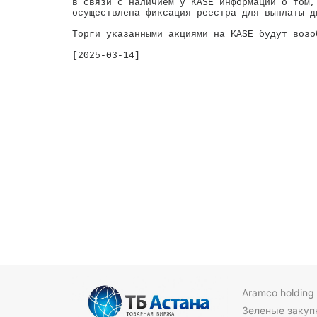
в связи с наличием у KASE информации о том,
осуществлена фиксация реестра для выплаты д
Торги указанными акциями на KASE будут возо
[2025-03-14]

Aramco holding
Зеленые закуп