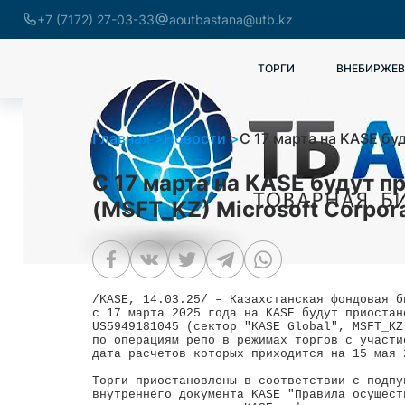
+7 (7172) 27-03-33
aoutbastana@utb.kz
ТОРГИ
ВНЕБИРЖЕВ
Главная
Новости
С 17 марта на KASE бу
С 17 марта на KASE будут 
(MSFT_KZ) Microsoft Corpor
/KASE, 14.03.25/ – Казахстанская фондовая б
с 17 марта 2025 года на KASE будут приостан
US5949181045 (сектор "KASE Global", MSFT_KZ
по операциям репо в режимах торгов с участи
дата расчетов которых приходится на 15 мая 
Торги приостановлены в соответствии с подпу
внутреннего документа KASE "Правила осущест