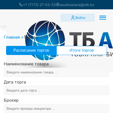
+7 (7172) 27-03-33
aoutbastana@utb.kz
Войти
Главная
Торги
Расписание торгов
Итоги торгов
Наименование товара
Дата торга
Брокер