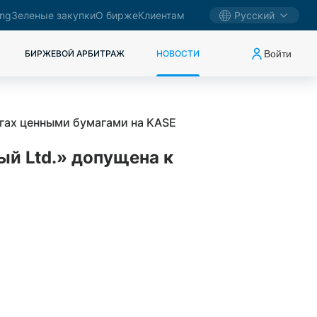
ing
Зеленые закупки
О бирже
Клиентам
Русский
Войти
БИРЖЕВОЙ АРБИТРАЖ
НОВОСТИ
ргах ценными бумагами на KASE
й Ltd.» допущена к