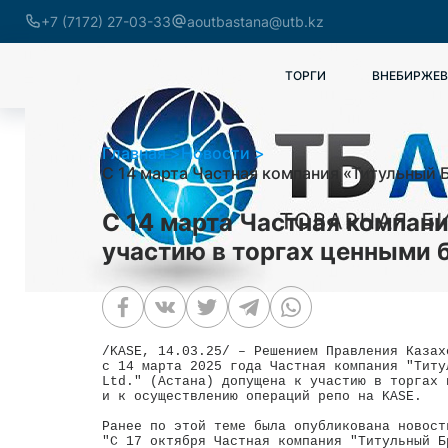
+7 (7172) 27-03-33
aoutbastana@utb.kz
ТОРГИ
ВНЕБИРЖЕВ
Главная
Новости
С 14 марта Частная компания «Титульный 
С 14 марта Частная компан
участию в торгах ценными 
/KASE, 14.03.25/ – Решением Правления Казах
с 14 марта 2025 года Частная компания "Титу
Ltd." (Астана) допущена к участию в торгах 
и к осуществлению операций репо на KASE.

Ранее по этой теме была опубликована новост
"С 17 октября Частная компания "Титульный Б