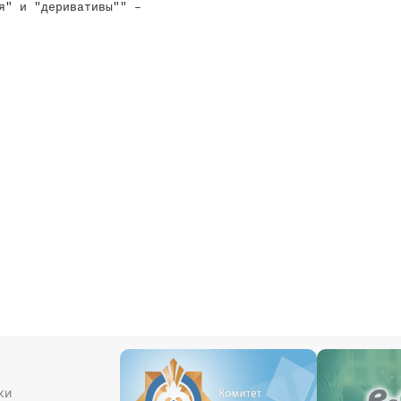
я" и "деривативы"" – 

ки