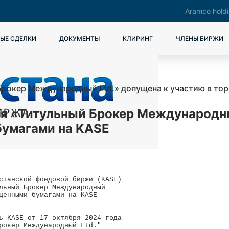
Aramco hold
ЫЕ СДЕЛКИ
ДОКУМЕНТЫ
КЛИРИНГ
ЧЛЕНЫ БИРЖИ
Брокер Международный Ltd.» допущена к участию в то
ия «Титульный Брокер Международны
бумагами на KASE
станской фондовой биржи (KASE) 

льный Брокер Международный 

ценными бумагами на KASE 

ь KASE от 17 октября 2024 года 

рокер Международный Ltd." 
