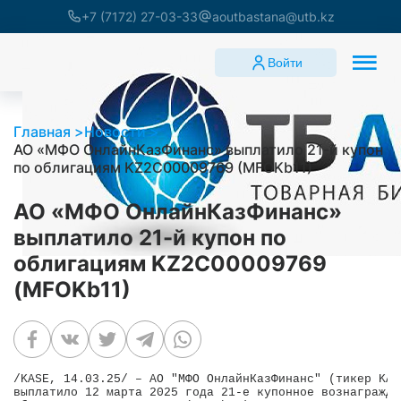
+7 (7172) 27-03-33
aoutbastana@utb.kz
Войти
Главная
Новости
АО «МФО ОнлайнКазФинанс» выплатило 21-й купон
по облигациям KZ2C00009769 (MFOKb11)
АО «МФО ОнлайнКазФинанс»
выплатило 21-й купон по
облигациям KZ2C00009769
(MFOKb11)
/KASE, 14.03.25/ – АО "МФО ОнлайнКазФинанс" (тикер KAS
выплатило 12 марта 2025 года 21-е купонное вознагражден