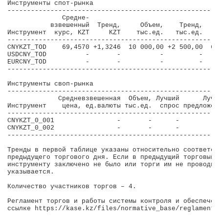
Инструменты спот-рынка

------------------------------------------------------
              Средне-                                 
           взвешенный  Тренд,     Объем,    Тренд,   Л
Инструмент  курс, KZT     KZT    тыс.ед.   тыс.ед.    
------------------------------------------------------
CNYKZT_TOD    69,4570 +1,3246  10 000,00 +2 500,00  69
USDCNY_TOD          -       -          -         -    
EURCNY_TOD          -       -          -         -    
------------------------------------------------------
Инструменты своп-рынка

-------------------------------------------------------
             Средневзвешенная  Объем, Лучший      Лучше
Инструмент    цена, ед.валюты тыс.ед.  спрос предложени
-------------------------------------------------------
CNYKZT_0_001                -       -      -           
CNYKZT_0_002                -       -      -           
-------------------------------------------------------
Тренды в первой таблице указаны относительно соответст
предыдущего торгового дня. Если в предыдущий торговый 
инструменту заключено не было или торги им не проводил
указывается.

Количество участников торгов – 4.

Регламент торгов и работы системы контроля и обеспечен
ссылке https://kase.kz/files/normative_base/reglament_