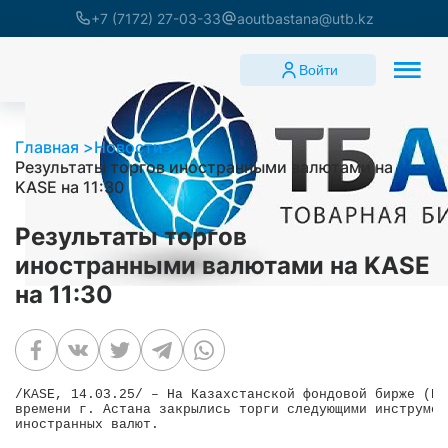
+7 (7172) 27-03-33
aoutbastana@utb.kz
Войти
Главная
Новости
Результаты торгов иностранными валютами на
KASE на 11:30
Результаты торгов
иностранными валютами на KASE
на 11:30
/KASE, 14.03.25/ – На Казахстанской фондовой бирже (KA
времени г. Астана закрылись торги следующими инструмен
иностранных валют.
