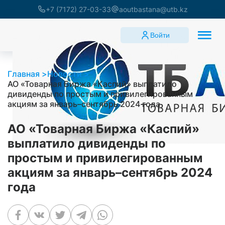
+7 (7172) 27-03-33
aoutbastana@utb.kz
Войти
Главная
Новости
АО «Товарная Биржа «Каспий» выплатило
дивиденды по простым и привилегированным
акциям за январь–сентябрь 2024 года
АО «Товарная Биржа «Каспий»
выплатило дивиденды по
простым и привилегированным
акциям за январь–сентябрь 2024
года