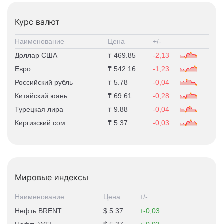
Курс валют
Наименование
Цена
+/-
Доллар США
469.85
-2,13
Евро
542.16
-1,23
Российский рубль
5.78
-0,04
Китайский юань
69.61
-0,28
Турецкая лира
9.88
-0,04
Киргизский сом
5.37
-0,03
Мировые индексы
Наименование
Цена
+/-
Нефть BRENT
5.37
-0,03