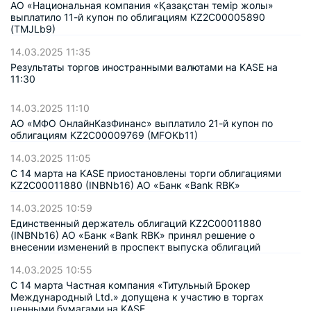
АО «Национальная компания «Қазақстан темір жолы»
выплатило 11-й купон по облигациям KZ2C00005890
(TMJLb9)
14.03.2025 11:35
Результаты торгов иностранными валютами на KASE на
11:30
14.03.2025 11:10
АО «МФО ОнлайнКазФинанс» выплатило 21-й купон по
облигациям KZ2C00009769 (MFOKb11)
14.03.2025 11:05
С 14 марта на KASE приостановлены торги облигациями
KZ2C00011880 (INBNb16) АО «Банк «Bank RBK»
14.03.2025 10:59
Единственный держатель облигаций KZ2C00011880
(INBNb16) АО «Банк «Bank RBK» принял решение о
внесении изменений в проспект выпуска облигаций
14.03.2025 10:55
С 14 марта Частная компания «Титульный Брокер
Международный Ltd.» допущена к участию в торгах
ценными бумагами на KASE