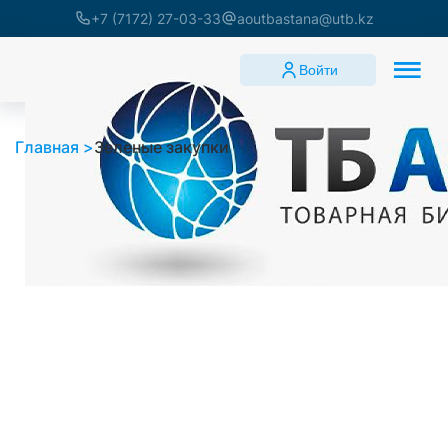
+7 (7172) 27-03-33
aoutbastana@utb.kz
Войти
Главная
Зеленые закупки