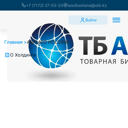
+7 (7172) 27-03-33
aoutbastana@utb.kz
Войти
Главная
ARAMCO HOLDING
О Холдинге