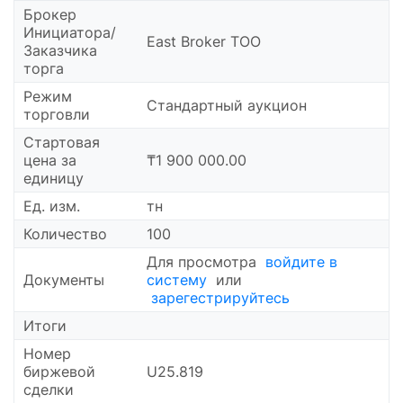
Брокер
Инициатора/
East Broker ТОО
Заказчика
торга
Режим
Стандартный аукцион
торговли
Cтартовая
цена за
₸1 900 000.00
единицу
Ед. изм.
тн
Количество
100
Для просмотра
войдите в
Документы
систему
или
зарегестрируйтесь
Итоги
Номер
биржевой
U25.819
сделки