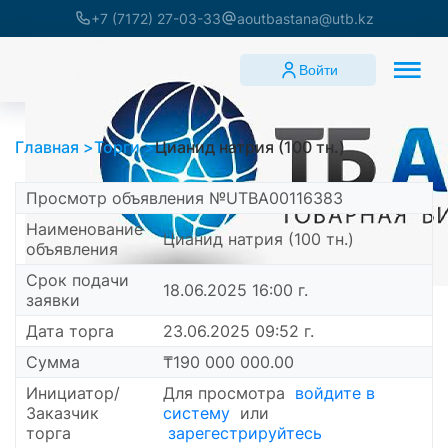
+7 (7172) 27-03-33
aoutbastana@utb.kz
Войти
Главная
Торги
Цианид натрия (100 тн.)
Просмотр объявления №UTBA00116383
Наименование
Цианид натрия (100 тн.)
объявления
Срок подачи
18.06.2025 16:00 г.
заявки
Дата торга
23.06.2025 09:52 г.
Сумма
₸190 000 000.00
Инициатор/
Для просмотра
войдите в
Заказчик
систему
или
торга
зарегестрируйтесь