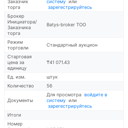
Заказчик
систему
или
торга
зарегестрируйтесь
Брокер
Инициатора/
Batys-broker ТОО
Заказчика
торга
Режим
Стандартный аукцион
торговли
Cтартовая
цена за
₸41 071.43
единицу
Ед. изм.
штук
Количество
56
Для просмотра
войдите в
Документы
систему
или
зарегестрируйтесь
Итоги
Номер