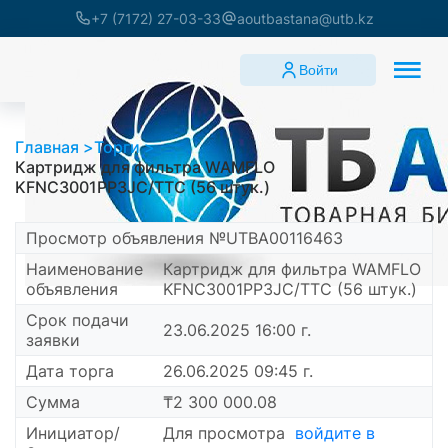
+7 (7172) 27-03-33
aoutbastana@utb.kz
Войти
Главная
Торги
Картридж для фильтра WAMFLO
KFNC3001PP3JC/TTC (56 штук.)
Просмотр объявления №UTBA00116463
Наименование
Картридж для фильтра WAMFLO
объявления
KFNC3001PP3JC/TTC (56 штук.)
Срок подачи
23.06.2025 16:00 г.
заявки
Дата торга
26.06.2025 09:45 г.
Сумма
₸2 300 000.08
Инициатор/
Для просмотра
войдите в