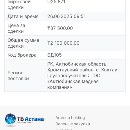
биржевой
U25.871
сделки
Дата и время
26.06.2025 09:51
Цена за
₸37 500.00
сделки
Общая сумма
₸2 100 000.00
сделки
Код брокера
БД105
РК, Актюбинская область,
Хромтауский район, с. Коктау
Регион
Грузополучатель : ТОО
поставки
«Актюбинская медная
компания»
Aramco holding
Зеленые закупки