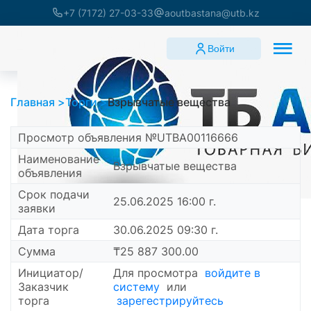
+7 (7172) 27-03-33
aoutbastana@utb.kz
Войти
Главная
Торги
Взрывчатые вещества
Просмотр объявления №UTBA00116666
Наименование
Взрывчатые вещества
объявления
Срок подачи
25.06.2025 16:00 г.
заявки
Дата торга
30.06.2025 09:30 г.
Сумма
₸25 887 300.00
Инициатор/
Для просмотра
войдите в
Заказчик
систему
или
торга
зарегестрируйтесь