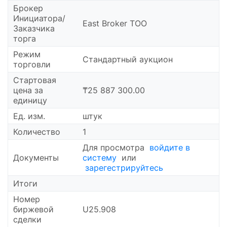
Брокер
Инициатора/
East Broker ТОО
Заказчика
торга
Режим
Стандартный аукцион
торговли
Cтартовая
цена за
₸25 887 300.00
единицу
Ед. изм.
штук
Количество
1
Для просмотра
войдите в
Документы
систему
или
зарегестрируйтесь
Итоги
Номер
биржевой
U25.908
сделки