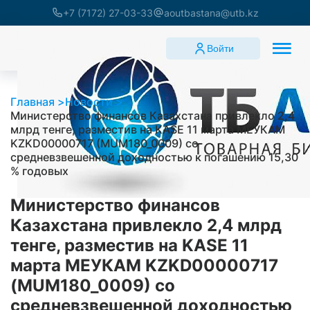
+7 (7172) 27-03-33
aoutbastana@utb.kz
Войти
Главная
Новости
Министерство финансов Казахстана привлекло 2,4
млрд тенге, разместив на KASE 11 марта МЕУКАМ
KZKD00000717 (MUM180_0009) со
средневзвешенной доходностью к погашению 15,30
% годовых
Министерство финансов
Казахстана привлекло 2,4 млрд
тенге, разместив на KASE 11
марта МЕУКАМ KZKD00000717
(MUM180_0009) со
средневзвешенной доходностью