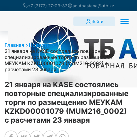
+7 (7172) 27-03-33
aoutbastana@utb.kz
Войти
Главная
Новости
21 января на KASE состоялись повторные
специализированные торги по размещению
МЕУКАМ KZKD00001079 (MUM216_0002) с
расчетами 23 января
21 января на KASE состоялись
повторные специализированные
торги по размещению МЕУКАМ
KZKD00001079 (MUM216_0002)
с расчетами 23 января