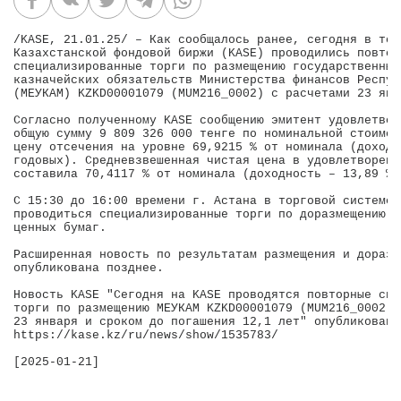
/KASE, 21.01.25/ – Как сообщалось ранее, сегодня в тор
Казахстанской фондовой биржи (KASE) проводились повторн
специализированные торги по размещению государственных
казначейских обязательств Министерства финансов Респуб
(МЕУКАМ) KZKD00001079 (MUM216_0002) с расчетами 23 янв
Согласно полученному KASE сообщению эмитент удовлетвор
общую сумму 9 809 326 000 тенге по номинальной стоимос
цену отсечения на уровне 69,9215 % от номинала (доходн
годовых). Средневзвешенная чистая цена в удовлетворенн
составила 70,4117 % от номинала (доходность – 13,89 % 
С 15:30 до 16:00 времени г. Астана в торговой системе 
проводиться специализированные торги по доразмещению у
ценных бумаг.

Расширенная новость по результатам размещения и доразм
опубликована позднее.

Новость KASE "Сегодня на KASE проводятся повторные спе
торги по размещению МЕУКАМ KZKD00001079 (MUM216_0002) 
23 января и сроком до погашения 12,1 лет" опубликована
https://kase.kz/ru/news/show/1535783/
