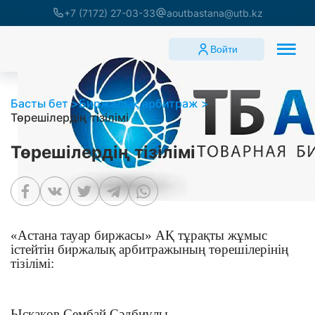
+7 (7172) 27-03-33
aoutbastana@utb.kz
Войти
Басты бет
Биржалық арбитраж
Төрешілердің тізілімі
Төрешілердің тізілімі
«Астана тауар биржасы» АҚ тұрақты жұмыс
істейтін биржалық арбитражының төрешілерінің
тізілімі:
Ысқақов Сембай Сәдбиұлы