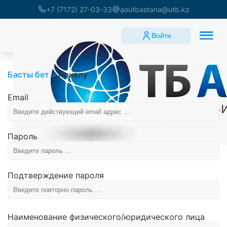
+7 (7172) 27-03-33
aoutbastana@utb.kz
Войти
Басты бет
Тіркелу
Email
Пароль
Подтверждение пароля
Наименование физического/юридического лица