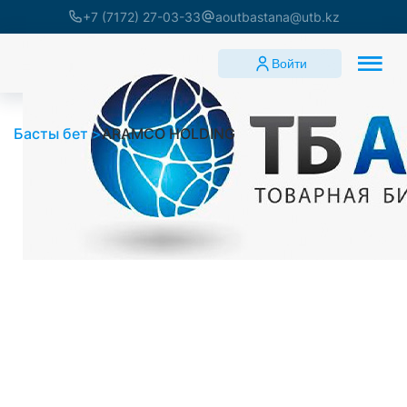
+7 (7172) 27-03-33
aoutbastana@utb.kz
Войти
Басты бет
ARAMCO HOLDING