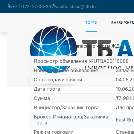
+7 (7172) 27-03-33
aoutbastana@utb.kz
ТОРГИ
ВНЕБИРЖЕВ
Главная
Торги
Запасные части ЖД
Просмотр объявления №UTBA00116088
Наименование объявления
Запасн
Срок подачи заявки
04.06.2
Дата торга
10.06.20
Сумма
₸7 981 
Инициатор/Заказчик торга
Для пр
Брокер Инициатора/Заказчика
East Br
торга
Режим торговли
Станда