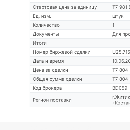
Cтартовая цена за единицу
₸7 981 
Ед. изм.
штук
Количество
1
Документы
Для пр
Итоги
Номер биржевой сделки
U25.71
Дата и время
10.06.2
Цена за сделки
₸7 804 
Общая сумма сделки
₸7 804 
Код брокера
BD059
г.Житик
Регион поставки
«Коста