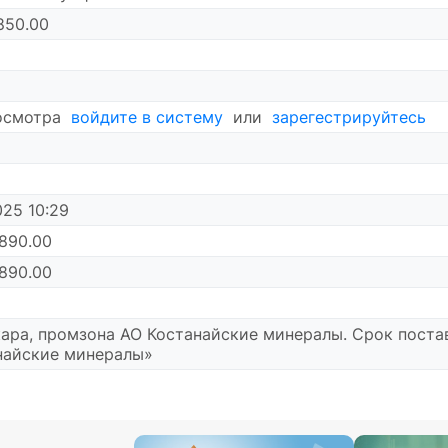
850.00
осмотра
войдите в систему
или
зарегестрируйтесь
5
025 10:29
890.00
890.00
ара, промзона АО Костанайские минералы. Срок постав
найские минералы»