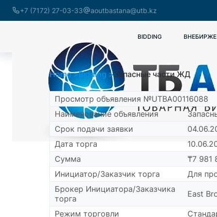
+7 (7172) 27-03-33
aoutbastana@utb.kz
BIDDING
ВНЕБИРЖЕ
Home
Bidding
Запасные части ЖД
Просмотр объявления №UTBA00116088
Наименование объявления
Запасн
Срок подачи заявки
04.06.2
Дата торга
10.06.20
Сумма
₸7 981 
Инициатор/Заказчик торга
Для пр
Брокер Инициатора/Заказчика
East Br
торга
Режим торговли
Станда