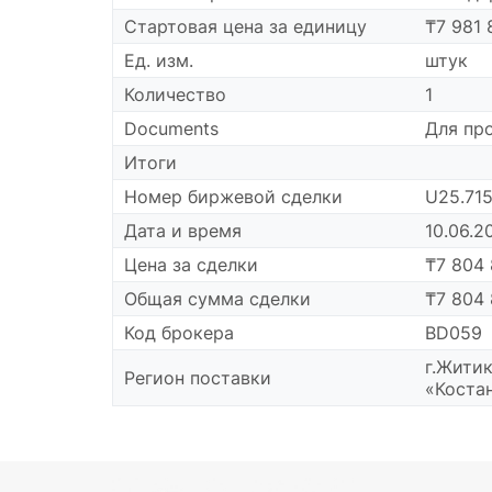
Cтартовая цена за единицу
₸7 981 
Ед. изм.
штук
Количество
1
Documents
Для пр
Итоги
Номер биржевой сделки
U25.71
Дата и время
10.06.2
Цена за сделки
₸7 804 
Общая сумма сделки
₸7 804 
Код брокера
BD059
г.Житик
Регион поставки
«Коста