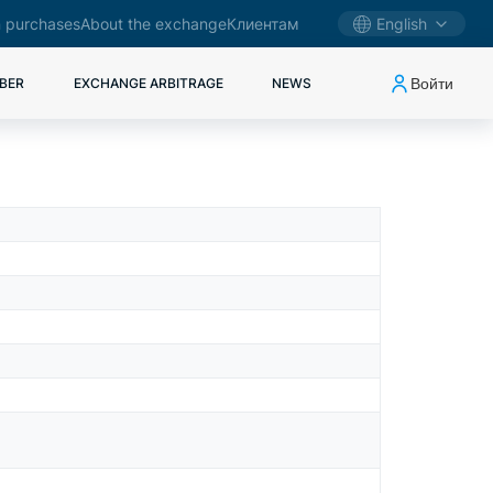
 purchases
About the exchange
Клиентам
English
Войти
BER
EXCHANGE ARBITRAGE
NEWS