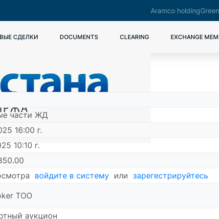
Aramco holding
Green
ВЫЕ СДЕЛКИ
DOCUMENTS
CLEARING
EXCHANGE MEM
ые части ЖД
025 16:00 г.
25 10:10 г.
850.00
осмотра
войдите в систему
или
зарегестрируйтесь
oker ТОО
ртный аукцион