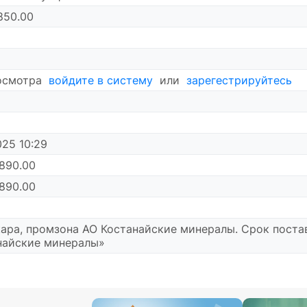
850.00
осмотра
войдите в систему
или
зарегестрируйтесь
5
025 10:29
890.00
890.00
ара, промзона АО Костанайские минералы. Срок постав
найские минералы»