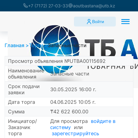
+7 (7172) 27-03-33
aoutbastana@utb.kz
Войти
Главная
Торги
Запасные части
Просмотр объявления №UTBA00115692
Наименование
Запасные части
объявления
Срок подачи
30.05.2025 16:00 г.
заявки
Дата торга
04.06.2025 10:05 г.
Сумма
₸42 622 600.00
Инициатор/
Для просмотра
войдите в
Заказчик
систему
или
торга
зарегестрируйтесь