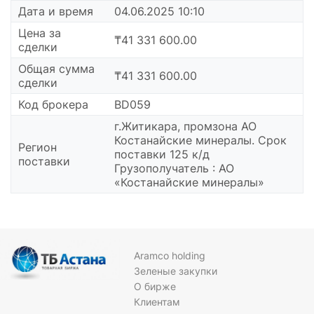
Дата и время
04.06.2025 10:10
Цена за
₸41 331 600.00
сделки
Общая сумма
₸41 331 600.00
сделки
Код брокера
BD059
г.Житикара, промзона АО
Костанайские минералы. Срок
Регион
поставки 125 к/д
поставки
Грузополучатель : АО
«Костанайские минералы»
Aramco holding
Зеленые закупки
О бирже
Клиентам