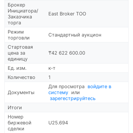
Брокер
Инициатора/
East Broker ТОО
Заказчика
торга
Режим
Стандартный аукцион
торговли
Cтартовая
цена за
₸42 622 600.00
единицу
Ед. изм.
к-т
Количество
1
Для просмотра
войдите в
Документы
систему
или
зарегестрируйтесь
Итоги
Номер
биржевой
U25.694
сделки