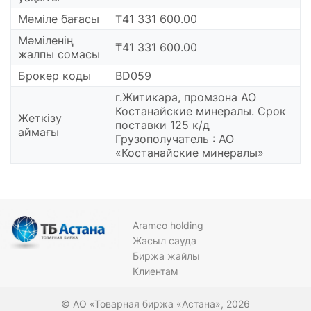
Мәміле бағасы
₸41 331 600.00
Мәміленің
₸41 331 600.00
жалпы сомасы
Брокер коды
BD059
г.Житикара, промзона АО
Костанайские минералы. Срок
Жеткізу
поставки 125 к/д
аймағы
Грузополучатель : АО
«Костанайские минералы»
Aramco holding
Жасыл сауда
Биржа жайлы
Клиентам
© АО «Товарная биржа «Астана», 2026