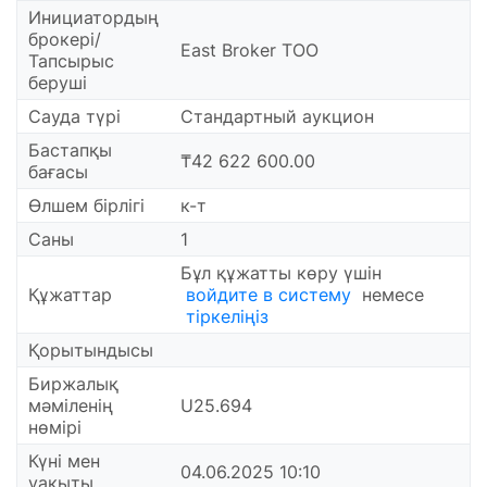
Инициатордың
брокері/
East Broker ТОО
Тапсырыс
беруші
Сауда түрі
Стандартный аукцион
Бастапқы
₸42 622 600.00
бағасы
Өлшем бірлігі
к-т
Саны
1
Бұл құжатты көру үшін
Құжаттар
войдите в систему
немесе
тіркеліңіз
Қорытындысы
Биржалық
мәміленің
U25.694
нөмірі
Күні мен
04.06.2025 10:10
уақыты