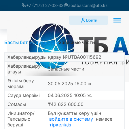
+7 (7172) 27-03-33
aoutbastana@utb.kz
Войти
Басты бет
Саудалар
Запасные части
Хабарландыруды қарау №UTBA00115692
Хабарландыру
Запасные части
атауы
Өтінім беру
30.05.2025 16:00 ж.
мерзімі
Сауда мерзімі
04.06.2025 10:05 ж.
Сомасы
₸42 622 600.00
Инициатор/
Бұл құжатты көру үшін
Тапсырыс
войдите в систему
немесе
беруші
тіркеліңіз