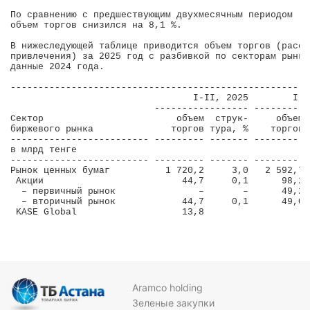
По сравнению с предшествующим двухмесячным периодом (н
объем торгов снизился на 8,1 %.

В нижеследующей таблице приводится объем торгов (рассч
привлечения) за 2025 год с разбивкой по секторам рынка
данные 2024 года.

------------------------------------------------------
                                 I-II, 2025        I-I
                          ----------------- ----------
Сектор                        объем  струк-     объем 
биржевого рынка              торгов тура, %    торгов 
------------------------- --------- ------- --------- 
в млрд тенге                                          
------------------------- --------- ------- --------- 
Рынок ценных бумаг          1 720,2     3,0   2 592,7 
 Акции                         44,7     0,1      98,2 
  – первичный рынок               –       –      49,2 
  – вторичный рынок            44,7     0,1      49,0 
 KASE Global                   13,8    

Aramco holding
Зеленые закупки