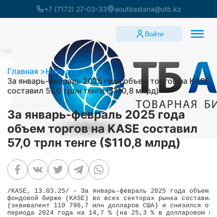
+7 (7172) 27-03-33
aoutbastana@utb.kz
Войти
Главная
Новости
За январь-февраль 2025 года объем торгов на KASE
составил 57,0 трлн тенге ($110,8 млрд)
За январь-февраль 2025 года
объем торгов на KASE составил
57,0 трлн тенге ($110,8 млрд)
/KASE, 13.03.25/ – За январь-февраль 2025 года объем т
фондовой бирже (KASE) во всех секторах рынка составил 
(эквивалент 110 796,7 млн долларов США) и снизился отн
периода 2024 года на 14,7 % (на 25,3 % в долларовом вы