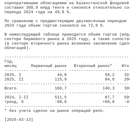
корпоративными облигациями на Казахстанской фондовой б
составил 300,9 млрд тенге и снизился относительно соот
периода 2024 года на 49,8 %.

По сравнению с предшествующим двухмесячным периодом (н
2024 года объем торгов снизился на 72,9 %.

В нижеследующей таблице приводится объем торгов (млрд 
секторе биржевого рынка в 2025 году, а также сопостави
(в секторе вторичного рынка возможно заключение сделок
облигаций).

-------------------------------------------------------
Год,                                                   
месяц      Первичный рынок   Вторичный рынок*    Итого*
---------- --------------- ------------------- --------
2025, I               44,8                56,2    101,0
2025, II             115,9                84,0    200,0
---------- --------------- ------------------- --------
Всего                160,7               140,3    300,9
---------- --------------- ------------------- --------
2024, I-II           511,5                87,7    599,1
тренд, %             -68,6               +60,0    -49,8
-------------------------------------------------------
* без учета сделок на рынке операций репо.
