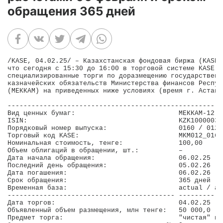
обращения 365 дней
/KASE, 04.02.25/ – Казахстанская фондовая биржа (KASE)
что сегодня с 15:30 до 16:00 в торговой системе KASE б
специализированные торги по доразмещению государственн
казначейских обязательств Министерства финансов Респуб
(МЕККАМ) на приведенных ниже условиях (время г. Астана)
------------------------------------------------------
Вид ценных бумаг:                          МЕККАМ-12  
ISIN:                                      KZK10000037
Порядковый номер выпуска:                  0160 / 012 
Торговый код KASE:                         MKM012_0160
Номинальная стоимость, тенге:              100,00     
Объем облигаций в обращении, шт.:          –          
Дата начала обращения:                     06.02.25   
Последний день обращения:                  05.02.26   
Дата погашения:                            06.02.26   
Срок обращения:                            365 дней   
Временная база:                            actual / ac
------------------------------------------ -----------
Дата торгов:                               04.02.25   
Объявленный объем размещения, млн тенге:   50 000,0   
Предмет торга:                             "чистая" це