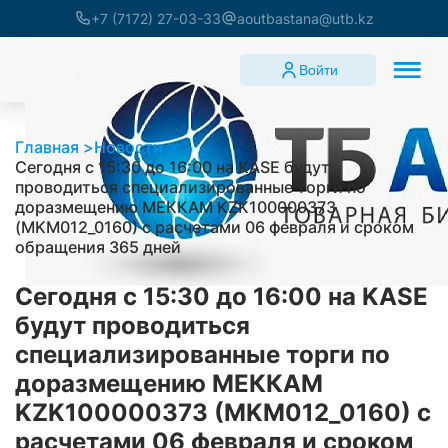
+7 (7172) 27-03-33
aoutbastana@utb.kz
Войти
Главная
Новости
Сегодня с 15:30 до 16:00 на KASE будут
проводиться специализированные торги по
доразмещению МЕККАМ KZK100000373
(MKM012_0160) с расчетами 06 февраля и сроком
обращения 365 дней
Сегодня с 15:30 до 16:00 на KASE
будут проводиться
специализированные торги по
доразмещению МЕККАМ
KZK100000373 (MKM012_0160) с
расчетами 06 февраля и сроком