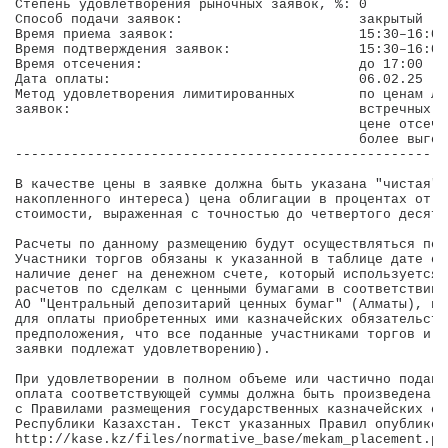
Степень удовлетворения рыночных заявок, %: 0          
Способ подачи заявок:                      закрытый   
Время приема заявок:                       15:30–16:00
Время подтверждения заявок:                15:30–16:00
Время отсечения:                           до 17:00 (Т
Дата оплаты:                               06.02.25   
Метод удовлетворения лимитированных        по ценам ли
заявок:                                    встречных з
                                           цене отсече
                                           более выгод
------------------------------------------------------
В качестве цены в заявке должна быть указана "чистая" 
накопленного интереса) цена облигации в процентах от н
стоимости, выраженная с точностью до четвертого десяти
Расчеты по данному размещению будут осуществляться по 
Участники торгов обязаны к указанной в таблице дате оп
наличие денег на денежном счете, который используется 
расчетов по сделкам с ценными бумагами в соответствии 
АО "Центральный депозитарий ценных бумаг" (Алматы), в 
для оплаты приобретенных ими казначейских обязательств
предположения, что все поданные участниками торгов и п
заявки подлежат удовлетворению).

При удовлетворении в полном объеме или частично поданн
оплата соответствующей суммы должна быть произведена в
с Правилами размещения государственных казначейских об
Республики Казахстан. Текст указанных Правил опубликов
http://kase.kz/files/normative_base/mekam_placement.pdf