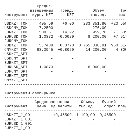
------------------------------------------------------
              Средне-                                 
           взвешенный   Тренд,        Объем,      Трен
Инструмент  курс, KZT      KZT       тыс.ед.     тыс.е
------------------------------------------------------
USDKZT_TOM     495,59    +6,00    233 351,80  +23 559,
USDCNY_TOM     7,2500        -      1 276,00          
EURKZT_TOM     538,61    +4,92      1 959,78   -1 535,
EURUSD_TOM     1,0872  -0,0029      8 200,00   +7 917,
EURCNY_TOM          -        -             -          
RUBKZT_TOM     5,7438  +0,0770  3 765 330,91 +950 614,
CNYKZT_TOM    68,3945  +0,8029     14 200,00   -4 300,
USDKZT_SPT          -        -             -          
USDCNY_SPT          -        -             -          
EURKZT_SPT          -        -             -          
EURUSD_SPT     1,0870        -      6 000,00          
EURCNY_SPT          -        -             -          
RUBKZT_SPT          -        -             -          
CNYKZT_SPT          -        -             -          
------------------------------------------------------
Инструменты своп-рынка

-------------------------------------------------------
             Средневзвешенная    Объем,   Лучший      Л
Инструмент    цена, ед.валюты   тыс.ед.    спрос предло
-------------------------------------------------------
USDKZT_1_001         +0,46500  1 100,00  0,46500     0,
EURKZT_1_001                -         -        -       
EURUSD_1_001                -         -        -       
RUBKZT_1_001                -         -        -       