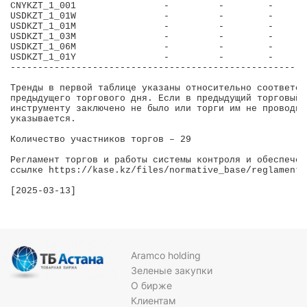
CNYKZT_1_001                -         -        -       
USDKZT_1_01W                -         -        -       
USDKZT_1_01M                -         -        -       
USDKZT_1_03M                -         -        -       
USDKZT_1_06M                -         -        -       
USDKZT_1_01Y                -         -        -       
-------------------------------------------------------
Тренды в первой таблице указаны относительно соответст
предыдущего торгового дня. Если в предыдущий торговый 
инструменту заключено не было или торги им не проводил
указывается.

Количество участников торгов – 29

Регламент торгов и работы системы контроля и обеспечен
ссылке https://kase.kz/files/normative_base/reglament_
[2025-03-13]
Aramco holding
Зеленые закупки
О бирже
Клиентам