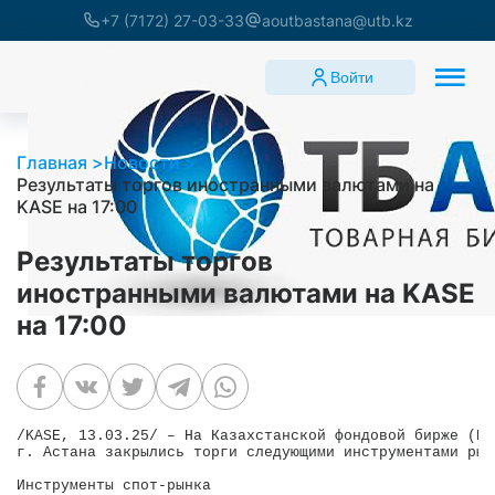
+7 (7172) 27-03-33
aoutbastana@utb.kz
Войти
Главная
Новости
Результаты торгов иностранными валютами на
KASE на 17:00
Результаты торгов
иностранными валютами на KASE
на 17:00
/KASE, 13.03.25/ – На Казахстанской фондовой бирже (KA
г. Астана закрылись торги следующими инструментами рын
Инструменты спот-рынка
