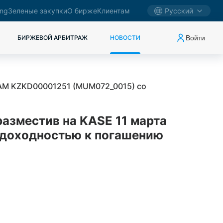
ing
Зеленые закупки
О бирже
Клиентам
Русский
Войти
БИРЖЕВОЙ АРБИТРАЖ
НОВОСТИ
КАМ KZKD00001251 (MUM072_0015) со
разместив на KASE 11 марта
доходностью к погашению