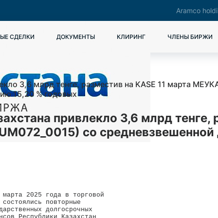
Aramco hold
ЫЕ СДЕЛКИ
ДОКУМЕНТЫ
КЛИРИНГ
ЧЛЕНЫ БИРЖИ
екло 3,6 млрд тенге, разместив на KASE 11 марта МЕУ
ию 15,20 % годовых
хстана привлекло 3,6 млрд тенге, 
M072_0015) со средневзвешенной 
 марта 2025 года в торговой 

 состоялись повторные 

дарственных долгосрочных 

нсов Республики Казахстан 
