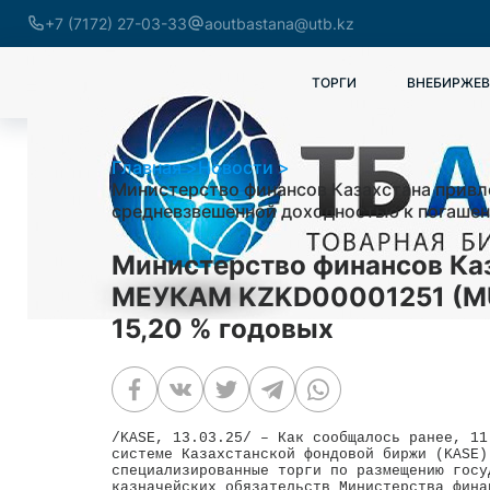
+7 (7172) 27-03-33
aoutbastana@utb.kz
ТОРГИ
ВНЕБИРЖЕВ
Главная
Новости
Министерство финансов Казахстана привл
средневзвешенной доходностью к погашен
Министерство финансов Каза
МЕУКАМ KZKD00001251 (MU
15,20 % годовых
/KASE, 13.03.25/ – Как сообщалось ранее, 11
системе Казахстанской фондовой биржи (KASE)
специализированные торги по размещению госу
казначейских обязательств Министерства фина