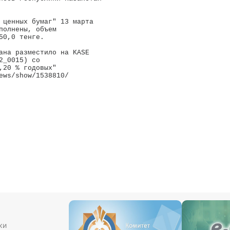
 ценных бумаг" 13 марта 

полнены, объем 

0,0 тенге.

ана разместило на KASE 

_0015) со 

,20 % годовых" 

ews/show/1538810/

ки