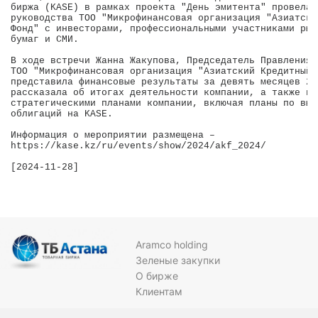
биржа (KASE) в рамках проекта "День эмитента" провела 
руководства ТОО "Микрофинансовая организация "Азиатски
Фонд" с инвесторами, профессиональными участниками рын
бумаг и СМИ.

В ходе встречи Жанна Жакупова, Председатель Правления 

ТОО "Микрофинансовая организация "Азиатский Кредитный Ф
представила финансовые результаты за девять месяцев 20
рассказала об итогах деятельности компании, а также по
стратегическими планами компании, включая планы по выпу
облигаций на KASE.

Информация о мероприятии размещена – 

https://kase.kz/ru/events/show/2024/akf_2024/

[2024-11-28]

Aramco holding
Зеленые закупки
О бирже
Клиентам