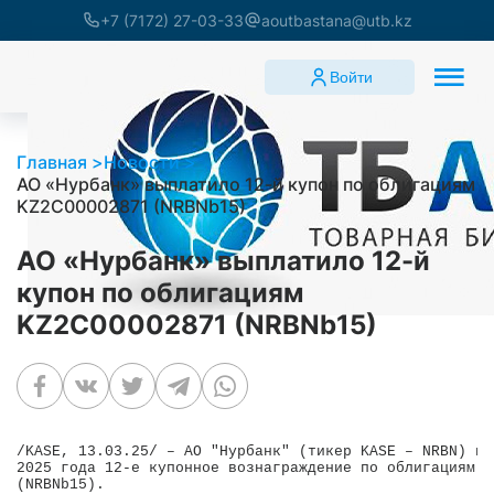
+7 (7172) 27-03-33
aoutbastana@utb.kz
Войти
Главная
Новости
АО «Нурбанк» выплатило 12-й купон по облигациям
KZ2C00002871 (NRBNb15)
АО «Нурбанк» выплатило 12-й
купон по облигациям
KZ2C00002871 (NRBNb15)
/KASE, 13.03.25/ – АО "Нурбанк" (тикер KASE – NRBN) вы
2025 года 12-е купонное вознаграждение по облигациям K
(NRBNb15).
