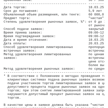
Временная база:                             30 / 360  
------------------------------------------- ----------
Дата торгов:                                18.03.25  
Срок до погашения:                          5,9 лет (2
Объявленный объем размещения, млн тенге:    60 000,0  
Предмет торга:                              "чистая" ц
Степень удовлетворения рыночных заявок, %*: от 0 до 10
                                            от рыночно
Способ подачи заявок:                       закрытый  
Время приема заявок:                        09:00–12:0
Время подтверждения заявок:                 09:00–12:0
Дата и время отсечения:                     18.03.25, 
Дата оплаты:                                20.03.25  
Способ удовлетворения лимитированных        пропорцион
встречных заявок:                           встречных 
Метод удовлетворения лимитированных         по ценам л
заявок:                                     встречных 
                                            цене отсеч
                                            более выго
Метод удовлетворения рыночных заявок:       по среднев
------------------------------------------------------
* В соответствии с Положением о методах проведения тор
  клиринговых системах подача рыночных заявок возможна
  подачи участником торгов лимитированных заявок в цел
  допустимого процента подачи рыночных заявок на одног
  торгов; при этом снятие лимитированной заявки запрещ
  нарушается допустимый процент рыночных заявок на одн
  торгов.

В качестве цены в заявке должна быть указана "чистая" 