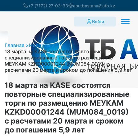
+7 (7172) 27-03-33
aoutbastana@utb.kz
Войти
Главная
Новости
18 марта на KASE состоятся повторные
специализированные торги по размещению
МЕУКАМ KZKD00001244 (MUM084_0019) с
расчетами 20 марта и сроком до погашения 5,9 лет
18 марта на KASE состоятся
повторные специализированные
торги по размещению МЕУКАМ
KZKD00001244 (MUM084_0019)
с расчетами 20 марта и сроком
до погашения 5,9 лет