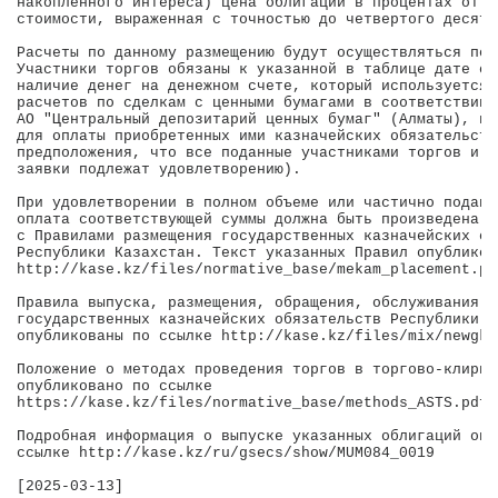
накопленного интереса) цена облигации в процентах от н
стоимости, выраженная с точностью до четвертого десяти
Расчеты по данному размещению будут осуществляться по 
Участники торгов обязаны к указанной в таблице дате оп
наличие денег на денежном счете, который используется 
расчетов по сделкам с ценными бумагами в соответствии 
АО "Центральный депозитарий ценных бумаг" (Алматы), в 
для оплаты приобретенных ими казначейских обязательств
предположения, что все поданные участниками торгов и п
заявки подлежат удовлетворению).

При удовлетворении в полном объеме или частично поданн
оплата соответствующей суммы должна быть произведена в
с Правилами размещения государственных казначейских об
Республики Казахстан. Текст указанных Правил опубликов
http://kase.kz/files/normative_base/mekam_placement.pdf
Правила выпуска, размещения, обращения, обслуживания и
государственных казначейских обязательств Республики К
опубликованы по ссылке http://kase.kz/files/mix/newgko.
Положение о методах проведения торгов в торгово-клирин
опубликовано по ссылке 

https://kase.kz/files/normative_base/methods_ASTS.pdf

Подробная информация о выпуске указанных облигаций опу
ссылке http://kase.kz/ru/gsecs/show/MUM084_0019

[2025-03-13]
