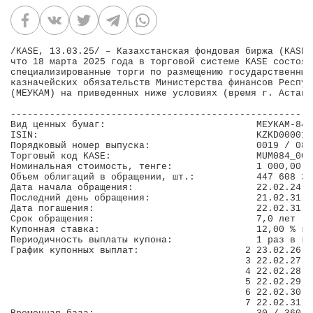
/KASE, 13.03.25/ – Казахстанская фондовая биржа (KASE)
что 18 марта 2025 года в торговой системе KASE состоят
специализированные торги по размещению государственных
казначейских обязательств Министерства финансов Респуб
(МЕУКАМ) на приведенных ниже условиях (время г. Астана)
------------------------------------------------------
Вид ценных бумаг:                           МЕУКАМ-84 
ISIN:                                       KZKD000012
Порядковый номер выпуска:                   0019 / 084
Торговый код KASE:                          MUM084_001
Номинальная стоимость, тенге:               1 000,00  
Объем облигаций в обращении, шт.:           447 608 37
Дата начала обращения:                      22.02.24  
Последний день обращения:                   21.02.31  
Дата погашения:                             22.02.31  
Срок обращения:                             7,0 лет (2
Купонная ставка:                            12,00 % го
Периодичность выплаты купона:               1 раз в го
График купонных выплат:                   2 23.02.26  
                                          3 22.02.27  
                                          4 22.02.28  
                                          5 22.02.29  
                                          6 22.02.30  
                                          7 22.02.31  