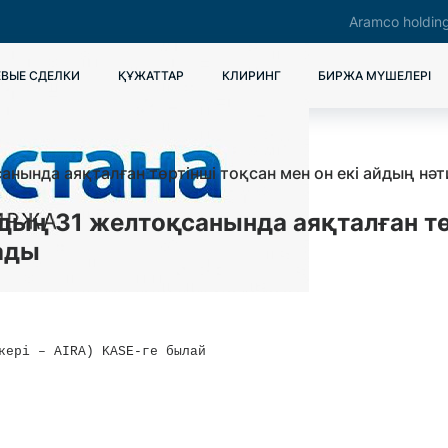
Aramco holdin
ВЫЕ СДЕЛКИ
ҚҰЖАТТАР
КЛИРИНГ
БИРЖА МҮШЕЛЕРІ
нында аяқталған төртінші тоқсан мен он екі айдың нә
ың 31 желтоқсанында аяқталған төр
ады
кері – AIRA) KASE-ге былай 
