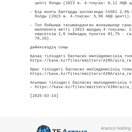
  центi болды (2023 ж. 4-тоқсан: 6,12 АҚШ це
- Бір жолғы баптарды қоспағанда CASK1 2,6%-
  болды (2023 ж. 4-тоқсан: 5,96 АҚШ центi).

- Топ бойынша тасымалданған жолаушылар саны
  миллионға жетті (2023 жылдың 4-тоқсаны: 2
  көрсеткіш 2,6 пайыздық пунктке 81,7% - ға
  79,1%).

дәйексөздің соңы

Қазақ тіліндегі баспасөз мәлімдемесінің тол
https://kase.kz/files/emitters/AIRA/aira_re
Орыс тіліндегі баспасөз мәлімдемесінің толы
https://kase.kz/files/emitters/AIRA/aira_re
Ағылшын тіліндегі баспасөз мәлімдемесінің т
– https://kase.kz/files/emitters/AIRA/aira_
[2025-03-14]

Aramco holding