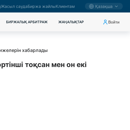
g
Жасыл сауда
Биржа жайлы
Клиентам
Қазақша
Войти
БИРЖАЛЫҚ АРБИТРАЖ
ЖАҢАЛЫҚТАР
тижелерін хабарлады
тінші тоқсан мен он екі