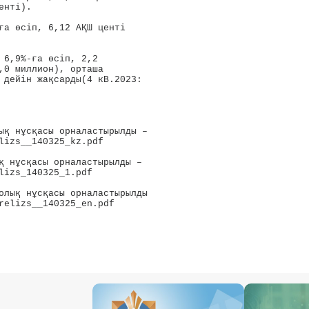
нтi).

ға өсіп, 6,12 АҚШ центi 

 6,9%-ға өсіп, 2,2 

,0 миллион), орташа 

 дейін жақсарды(4 кВ.2023: 

ық нұсқасы орналастырылды – 

lizs__140325_kz.pdf

қ нұсқасы орналастырылды – 

lizs_140325_1.pdf

олық нұсқасы орналастырылды 

relizs__140325_en.pdf
