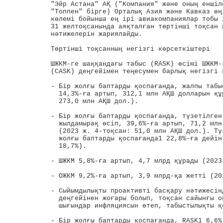
"Эйр Астана" АҚ ("Компания" және оның еншіл
"Топпен" бірге) Орталық Азия және Кавказ өң
көлемі бойынша ең ірі авиакомпаниялар тобы 2
31 желтоқсанында аяқталған төртінші тоқсан 
нәтижелерін жариялайды.

Төртінші тоқсанның негізгі көрсеткіштері

ШЖКМ-ге шаққандағы табыс (RASK) өсiмi ШЖКМ-
(CASK) деңгейімен теңесумен барлық негізгі 
- Бір жолғы баптарды қоспағанда, жалпы табы
  14,3%-ға артып, 312,1 млн АҚШ долларын құ
  273,0 млн АҚШ дол.).

- Бір жолғы баптарды қоспағанда, түзетілген
  жылдамырақ өсіп, 39,6%-ға артып, 71,2 млн
  (2023 ж. 4-тоқсан: 51,0 млн АҚШ дол.). Тү
  жолғы баптарды қоспағанда1 22,8%-ға дейін
  18,7%).

- ШЖКМ 5,8%-ға артып, 4,7 млрд құрады (2023
- ОЖКМ 9,2%-ға артып, 3,9 млрд-қа жетті (20
- Сыйымдылықты прoактивті басқару нәтижесін
  деңгейінен жоғары болып, тоқсан сайынғы о
  шығындар инфляциясын өтеп, табыстылықты қ
- Бір жолғы баптарды қоспағанда, RASK1 6,6%