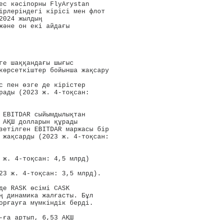
ес кәсіпорны FlyArystan 

ірлеріндегі кірісі мен флот 

024 жылдың 

және он екі айдағы 

ге шаққандағы шығыс 

көрсеткіштер бойынша жақсару

с пен өзге де кірістер 

рады (2023 ж. 4-тоқсан: 

 EBITDAR сыйымдылықтан 

 АҚШ долларын құрады 

зетілген EBITDAR маржасы бір 

 жақсарды (2023 ж. 4-тоқсан: 

 ж. 4-тоқсан: 4,5 млрд)

23 ж. 4-тоқсан: 3,5 млрд).

де RASK өсімі CASK 

ң динамика жалғасты. Бұл 

орғауға мүмкіндік берді.

-ға артып, 6,53 АҚШ 
