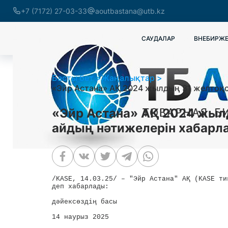
+7 (7172) 27-03-33
aoutbastana@utb.kz
САУДАЛАР
ВНЕБИРЖЕ
Басты бет
Жаңалықтар
«Эйр Астана» АҚ 2024 жылдың 31 желтоқса
«Эйр Астана» АҚ 2024 жылд
айдың нәтижелерін хабарл
/KASE, 14.03.25/ – "Эйр Астана" АҚ (KASE ти
деп хабарлады:

дәйексөздің басы

14 наурыз 2025
