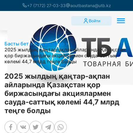
+7 (7172) 27-03-33
aoutbastana@utb.kz
Войти
Басты бет
Жаңалықтар
2025 жылдың қаңтар-ақпан айларында Қазақстан
қор биржасындағы акциялармен сауда-саттық
көлемі 44,7 млрд теңге болды
2025 жылдың қаңтар-ақпан
айларында Қазақстан қор
биржасындағы акциялармен
сауда-саттық көлемі 44,7 млрд
теңге болды