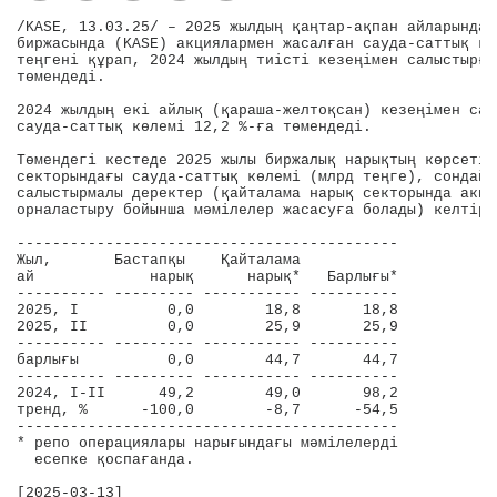
/KASE, 13.03.25/ – 2025 жылдың қаңтар-ақпан айларында 
биржасында (KASE) акциялармен жасалған сауда-саттық кө
теңгені құрап, 2024 жылдың тиісті кезеңімен салыстырға
төмендеді.

2024 жылдың екі айлық (қараша-желтоқсан) кезеңімен сал
сауда-саттық көлемі 12,2 %-ға төмендеді.

Төмендегі кестеде 2025 жылы биржалық нарықтың көрсетілг
секторындағы сауда-саттық көлемі (млрд теңге), сондай-
салыстырмалы деректер (қайталама нарық секторында акция
орналастыру бойынша мәмілелер жасасуға болады) келтіріл
-------------------------------------------

Жыл,       Бастапқы    Қайталама           

ай             нарық      нарық*   Барлығы*

---------- --------- ----------- ----------

2025, I          0,0        18,8       18,8

2025, II         0,0        25,9       25,9

---------- --------- ----------- ----------

барлығы          0,0        44,7       44,7

---------- --------- ----------- ----------

2024, I-ІІ      49,2        49,0       98,2

тренд, %      -100,0        -8,7      -54,5

-------------------------------------------

* репо операциялары нарығындағы мәмілелерді 

  есепке қоспағанда.

[2025-03-13]
