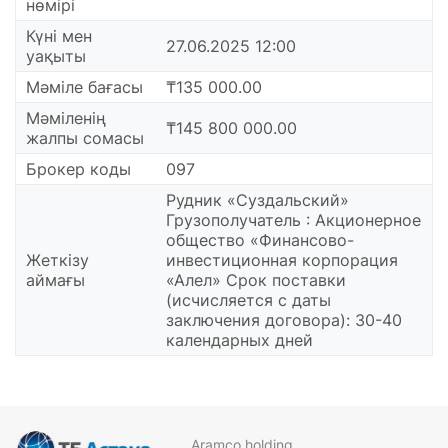
нөмірі
Күні мен
27.06.2025 12:00
уақыты
Мәміле бағасы
₸135 000.00
Мәміленің
₸145 800 000.00
жалпы сомасы
Брокер коды
097
Рудник «Суздальский»
Грузополучатель : Акционерное
общество «Финансово-
Жеткізу
инвестиционная корпорация
аймағы
«Алел» Срок поставки
(исчисляется с даты
заключения договора): 30-40
календарных дней
Aramco holding