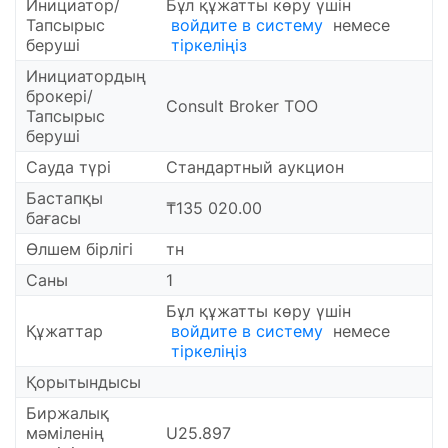
Инициатор/
Бұл құжатты көру үшін
Тапсырыс
войдите в систему
немесе
беруші
тіркеліңіз
Инициатордың
брокері/
Consult Broker ТОО
Тапсырыс
беруші
Сауда түрі
Стандартный аукцион
Бастапқы
₸135 020.00
бағасы
Өлшем бірлігі
тн
Саны
1
Бұл құжатты көру үшін
Құжаттар
войдите в систему
немесе
тіркеліңіз
Қорытындысы
Биржалық
мәміленің
U25.897