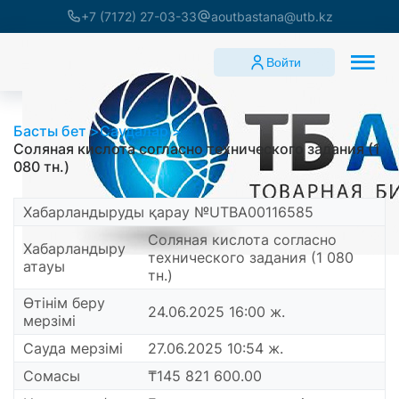
+7 (7172) 27-03-33
aoutbastana@utb.kz
Войти
Басты бет
Саудалар
Соляная кислота согласно технического задания (1
080 тн.)
Хабарландыруды қарау №UTBA00116585
Соляная кислота согласно
Хабарландыру
технического задания (1 080
атауы
тн.)
Өтінім беру
24.06.2025 16:00 ж.
мерзімі
Сауда мерзімі
27.06.2025 10:54 ж.
Сомасы
₸145 821 600.00