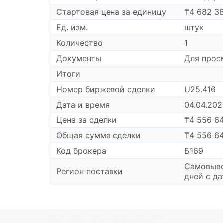
Cтартовая цена за единицу
₸4 682 38
Ед. изм.
штук
Количество
1
Документы
Для про
Итоги
Номер биржевой сделки
U25.416
Дата и время
04.04.202
Цена за сделки
₸4 556 6
Общая сумма сделки
₸4 556 6
Код брокера
Б169
Самовыво
Регион поставки
дней с д