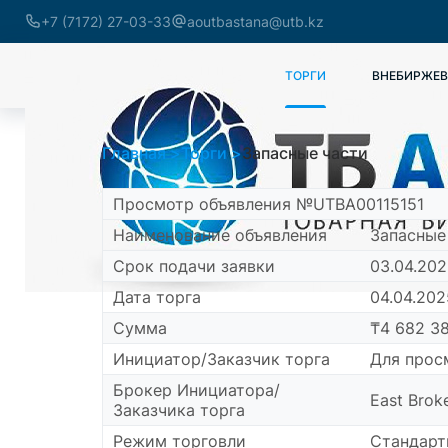
+7 (7172) 27-03-33
aoutbastana@utb.kz
ТОРГИ
ВНЕБИРЖЕВ
Главная
Торги
Запасные части
Просмотр объявления №UTBA00115151
Наименование объявления
Запасные
Срок подачи заявки
03.04.2025
Дата торга
04.04.2025
Сумма
₸4 682 38
Инициатор/Заказчик торга
Для про
Брокер Инициатора/
East Brok
Заказчика торга
Режим торговли
Стандарт