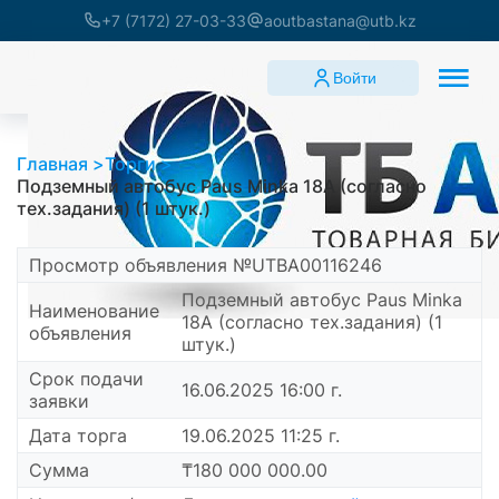
+7 (7172) 27-03-33
aoutbastana@utb.kz
Войти
Главная
Торги
Подземный автобус Paus Minka 18A (согласно
тех.задания) (1 штук.)
Просмотр объявления №UTBA00116246
Подземный автобус Paus Minka
Наименование
18A (согласно тех.задания) (1
объявления
штук.)
Срок подачи
16.06.2025 16:00 г.
заявки
Дата торга
19.06.2025 11:25 г.
Сумма
₸180 000 000.00