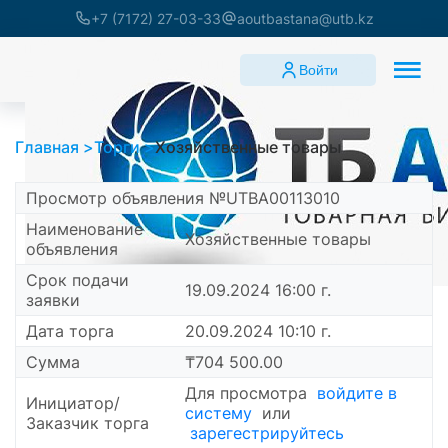
+7 (7172) 27-03-33
aoutbastana@utb.kz
Войти
Главная
Торги
Хозяйственные товары
Просмотр объявления №UTBA00113010
Наименование
Хозяйственные товары
объявления
Срок подачи
19.09.2024 16:00 г.
заявки
Дата торга
20.09.2024 10:10 г.
Сумма
₸704 500.00
Для просмотра
войдите в
Инициатор/
систему
или
Заказчик торга
зарегестрируйтесь