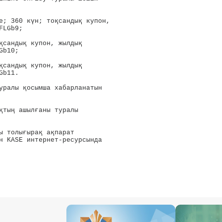
е; 360 күн; тоқсандық купон, 

LGb9;

қсандық купон, жылдық 

b10;

қсандық купон, жылдық 

b11.

уралы қосымша хабарланатын 

қтың ашылғаны туралы 

ы толығырақ ақпарат 

н KASE интернет-ресурсында 
