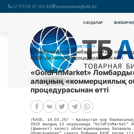
+7 (7172) 27-03-33
aoutbastana@utb.kz
САУДАЛАР
ВНЕБИРЖЕ
Басты бет
Жаңалықтар
«GoldFinMarket» Ломбарды» ЖШС облига
KASE-де листинг процедурасынан өтті
«GoldFinMarket» Ломбард
алаңның «коммерциялық об
процедурасынан өтті
/KASE, 14.03.25/ – Қазақстан қор биржасының
2025 жылдың 13 наурызында "GoldFinMarket" Ло
(Шымкент) келесі облигацияларының баламалы 
облигациялар" санаты бойынша KASE ресми тіз