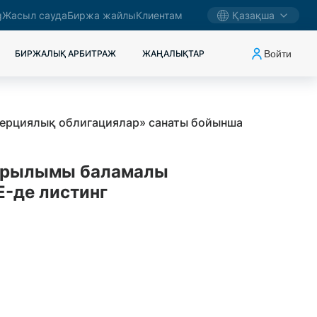
g
Жасыл сауда
Биржа жайлы
Клиентам
Қазақша
Войти
БИРЖАЛЫҚ АРБИТРАЖ
ЖАҢАЛЫҚТАР
ерциялық облигациялар» санаты бойынша
арылымы баламалы
-де листинг