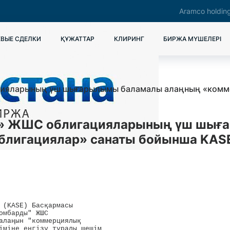
Aramco holdin
ВЫЕ СДЕЛКИ
ҚҰЖАТТАР
КЛИРИНГ
БИРЖА МҮШЕЛЕРІ
цияларының үш шығарылымы баламалы алаңның «комм
ы» ЖШС облигацияларының үш шығ
лигациялар» санаты бойынша KASE
 (KASE) Басқармасы 

мбарды" ЖШС 

алаңын "коммерциялық 

іміне енгізу туралы шешім 
