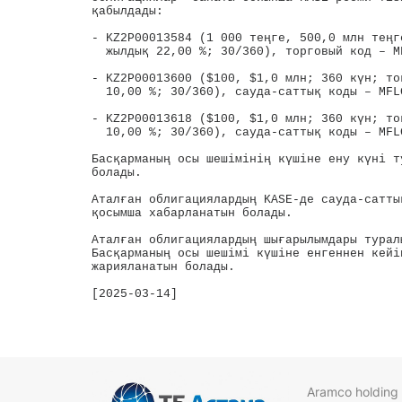
қабылдады:

- KZ2P00013584 (1 000 теңге, 500,0 млн теңг
  жылдық 22,00 %; 30/360), торговый код – MF
- KZ2P00013600 ($100, $1,0 млн; 360 күн; то
  10,00 %; 30/360), сауда-саттық коды – MFLG
- KZ2P00013618 ($100, $1,0 млн; 360 күн; то
  10,00 %; 30/360), сауда-саттық коды – MFLG
Басқарманың осы шешімінің күшіне ену күні т
болады.

Аталған облигациялардың KASE-де сауда-сатты
қосымша хабарланатын болады.

Аталған облигациялардың шығарылымдары турал
Басқарманың осы шешімі күшіне енгеннен кейі
жарияланатын болады.

[2025-03-14]

Aramco holding