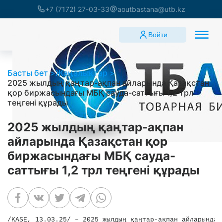
+7 (7172) 27-03-33
aoutbastana@utb.kz
Войти
Басты бет
Жаңалықтар
2025 жылдың қаңтар-ақпан айларында Қазақстан
қор биржасындағы МБҚ сауда-саттығы 1,2 трл
теңгені құрады
2025 жылдың қаңтар-ақпан
айларында Қазақстан қор
биржасындағы МБҚ сауда-
саттығы 1,2 трл теңгені құрады
/KASE, 13.03.25/ – 2025 жылдың қаңтар-ақпан айларында 