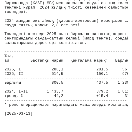
биржасында (KASE) МБҚ-мен жасалған сауда-саттық көлемі
теңгені құрап, 2024 жылдың тиісті кезеңімен салыстырға
төмендеді.

2024 жылдың екі айлық (қараша-желтоқсан) кезеңімен сал
сауда-саттық көлемі 2,8 есе өсті.

Төмендегі кестеде 2025 жылы биржалық нарықтың көрсетілг
секторындағы сауда-саттық көлемі (млрд теңге), сондай-
салыстырмалы деректері келтірілген.

-------------------------------------------------------
Жыл,       

ай         Бастапқы нарық   Қайталама нарық*   Барлығы
---------- -------------- ------------------ ----------
2025, I             286,1              281,5      567,5
2025, II            514,5              156,1      670,5
---------- -------------- ------------------ ----------
Барлығы             800,5              437,5    1 238,0
---------- -------------- ------------------ ----------
2024, I-ІІ        1 433,7              379,2    1 812,9
тренд, %            -44,2              +15,4      -31,7
-------------------------------------------------------
* репо операциялары нарығындағы мәмілелерді қоспағанда.
[2025-03-13]
