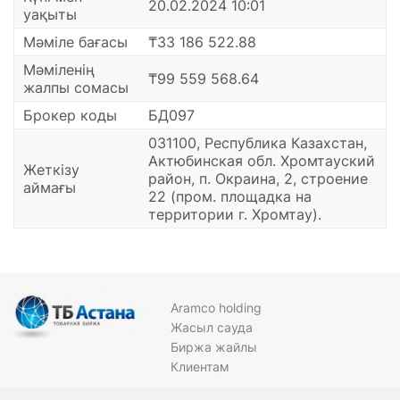
20.02.2024 10:01
уақыты
Мәміле бағасы
₸33 186 522.88
Мәміленің
₸99 559 568.64
жалпы сомасы
Брокер коды
БД097
031100, Республика Казахстан,
Актюбинская обл. Хромтауский
Жеткізу
район, п. Окраина, 2, строение
аймағы
22 (пром. площадка на
территории г. Хромтау).
Aramco holding
Жасыл сауда
Биржа жайлы
Клиентам