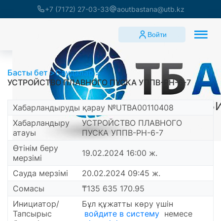
+7 (7172) 27-03-33
aoutbastana@utb.kz
Войти
Басты бет
Саудалар
УСТРОЙСТВО ПЛАВНОГО ПУСКА УППВ-РН-6-7
Хабарландыруды қарау №UTBA00110408
Хабарландыру
УСТРОЙСТВО ПЛАВНОГО
атауы
ПУСКА УППВ-РН-6-7
Өтінім беру
19.02.2024 16:00 ж.
мерзімі
Сауда мерзімі
20.02.2024 09:45 ж.
Сомасы
₸135 635 170.95
Инициатор/
Бұл құжатты көру үшін
Тапсырыс
войдите в систему
немесе