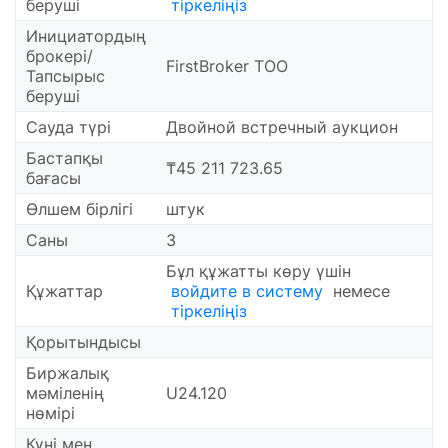
беруші
тіркеліңіз
Инициатордың
брокері/
FirstBroker ТОО
Тапсырыс
беруші
Сауда түрі
Двойной встречный аукцион
Бастапқы
₸45 211 723.65
бағасы
Өлшем бірлігі
штук
Саны
3
Бұл құжатты көру үшін
Құжаттар
войдите в систему
немесе
тіркеліңіз
Қорытындысы
Биржалық
мәміленің
U24.120
нөмірі
Күні мен