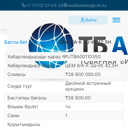
+7 (7172) 27-03-33
aoutbastana@utb.kz
Войти
Басты бет
Саудалар
ЦЕМ II/А-К (Ш-И) 42,5Н
Хабарландыруды қарау №UTBA00110350
Хабарландыру атауы
ЦЕМ II/А-К (Ш-И) 42,5Н
Сомасы
₸28 800 000.00
Двойной встречный
Сауда түрі
аукцион
Бастапқы бағасы
₸28 800.00
Өлшем бірлігі
тн
Саны
1
Қорытындысы