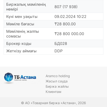
Биржалық мәміленің
807 (17 938)
нөмірі
Күні мен уақыты
09.02.2024 10:22
Мәміле бағасы
₸28 800.00
Мәміленің жалпы
₸28 800 000.00
сомасы
Брокер коды
БД028
Жеткізу аймағы
DDP
Aramco holding
Жасыл сауда
Биржа жайлы
Клиентам
© АО «Товарная биржа «Астана», 2026