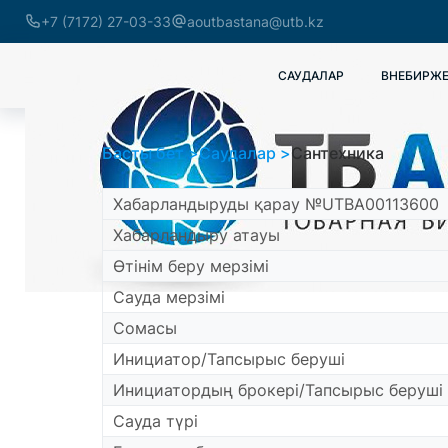
+7 (7172) 27-03-33
aoutbastana@utb.kz
САУДАЛАР
ВНЕБИРЖЕ
Басты бет
Саудалар
Сантехника
Хабарландыруды қарау №UTBA00113600
Хабарландыру атауы
Өтінім беру мерзімі
Сауда мерзімі
Сомасы
Инициатор/Тапсырыс беруші
Инициатордың брокері/Тапсырыс беруші
Сауда түрі