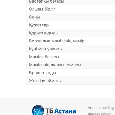
Бастапқы бағасы
Өлшем бірлігі
Саны
Құжаттар
Қорытындысы
Биржалық мәміленің нөмірі
Күні мен уақыты
Мәміле бағасы
Мәміленің жалпы сомасы
Брокер коды
Жеткізу аймағы
Aramco holding
Жасыл сауда