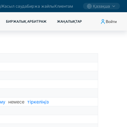
g
Жасыл сауда
Биржа жайлы
Клиентам
Қазақша
Войти
БИРЖАЛЫҚ АРБИТРАЖ
ЖАҢАЛЫҚТАР
ему
немесе
тіркеліңіз