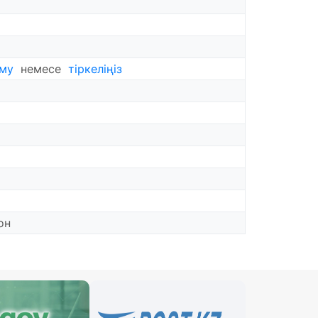
ему
немесе
тіркеліңіз
он