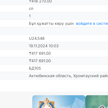
₸418 270.00
сп
1
Бұл құжатты көру үшін
войдите в сист
U24.548
19.11.2024 10:03
₸417 691.00
₸417 691.00
БД105
Актюбинская область, Хромтауский рай