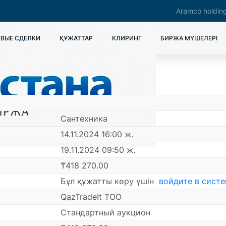
Aramco holdin
ВЫЕ СДЕЛКИ
ҚҰЖАТТАР
КЛИРИНГ
БИРЖА МҮШЕЛЕРІ
Сантехника
14.11.2024 16:00 ж.
19.11.2024 09:50 ж.
₸418 270.00
Бұл құжатты көру үшін
войдите в сист
QazTradeIt ТОО
Стандартный аукцион