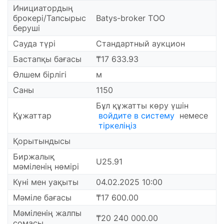
Инициатордың
брокері/Тапсырыс
Batys-broker ТОО
беруші
Сауда түрі
Стандартный аукцион
Бастапқы бағасы
₸17 633.93
Өлшем бірлігі
м
Саны
1150
Бұл құжатты көру үшін
Құжаттар
войдите в систему
немесе
тіркеліңіз
Қорытындысы
Биржалық
U25.91
мәміленің нөмірі
Күні мен уақыты
04.02.2025 10:00
Мәміле бағасы
₸17 600.00
Мәміленің жалпы
₸20 240 000.00
сомасы