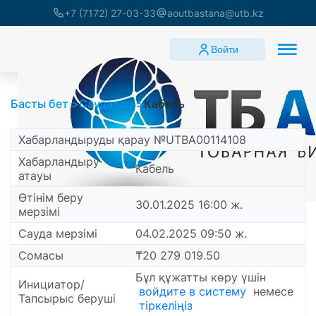
+7 (7172) 27-03-33
aoutbastana@utb.kz
Войти
Басты бет
Саудалар
Кабель
Хабарландыруды қарау №UTBA00114108
Хабарландыру
Кабель
атауы
Өтінім беру
30.01.2025 16:00 ж.
мерзімі
Сауда мерзімі
04.02.2025 09:50 ж.
Сомасы
₸20 279 019.50
Бұл құжатты көру үшін
Инициатор/
войдите в систему
немесе
Тапсырыс беруші
тіркеліңіз