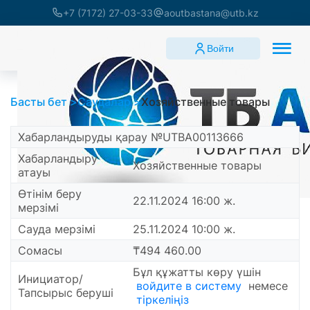
+7 (7172) 27-03-33
aoutbastana@utb.kz
Войти
Басты бет
Саудалар
Хозяйственные товары
Хабарландыруды қарау №UTBA00113666
Хабарландыру
Хозяйственные товары
атауы
Өтінім беру
22.11.2024 16:00 ж.
мерзімі
Сауда мерзімі
25.11.2024 10:00 ж.
Сомасы
₸494 460.00
Бұл құжатты көру үшін
Инициатор/
войдите в систему
немесе
Тапсырыс беруші
тіркеліңіз