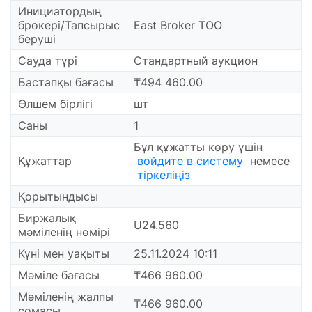
Инициатордың
брокері/Тапсырыс
East Broker ТОО
беруші
Сауда түрі
Стандартный аукцион
Бастапқы бағасы
₸494 460.00
Өлшем бірлігі
шт
Саны
1
Бұл құжатты көру үшін
Құжаттар
войдите в систему
немесе
тіркеліңіз
Қорытындысы
Биржалық
U24.560
мәміленің нөмірі
Күні мен уақыты
25.11.2024 10:11
Мәміле бағасы
₸466 960.00
Мәміленің жалпы
₸466 960.00
сомасы