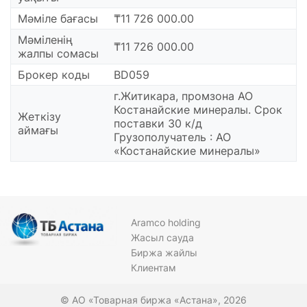
Мәміле бағасы
₸11 726 000.00
Мәміленің
₸11 726 000.00
жалпы сомасы
Брокер коды
BD059
г.Житикара, промзона АО
Костанайские минералы. Срок
Жеткізу
поставки 30 к/д
аймағы
Грузополучатель : АО
«Костанайские минералы»
Aramco holding
Жасыл сауда
Биржа жайлы
Клиентам
© АО «Товарная биржа «Астана», 2026