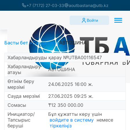
+7 (7172) 27-03-33
aoutbastana@utb.kz
Войти
Басты бет
Саудалар
АВТОШИНА
Хабарландыруды қарау №UTBA00116547
Хабарландыру
АВТОШИНА
атауы
Өтінім беру
24.06.2025 16:00 ж.
мерзімі
Сауда мерзімі
27.06.2025 09:25 ж.
Сомасы
₸12 350 000.00
Инициатор/
Бұл құжатты көру үшін
Тапсырыс
войдите в систему
немесе
беруші
тіркеліңіз