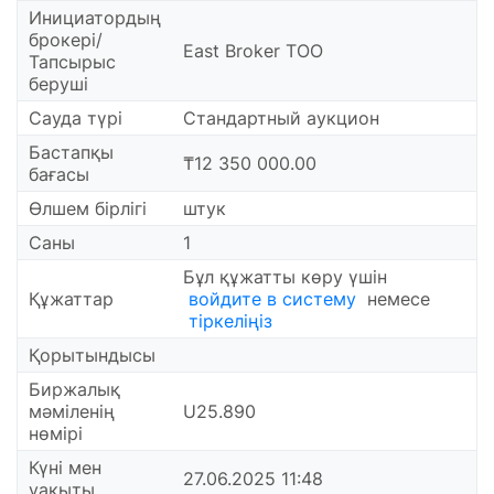
Инициатордың
брокері/
East Broker ТОО
Тапсырыс
беруші
Сауда түрі
Стандартный аукцион
Бастапқы
₸12 350 000.00
бағасы
Өлшем бірлігі
штук
Саны
1
Бұл құжатты көру үшін
Құжаттар
войдите в систему
немесе
тіркеліңіз
Қорытындысы
Биржалық
мәміленің
U25.890
нөмірі
Күні мен
27.06.2025 11:48
уақыты