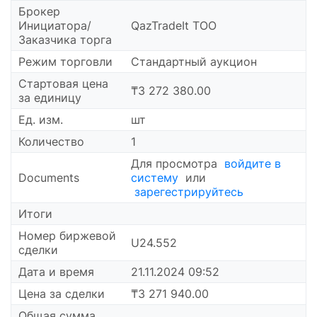
Брокер
Инициатора/
QazTradeIt ТОО
Заказчика торга
Режим торговли
Стандартный аукцион
Cтартовая цена
₸3 272 380.00
за единицу
Ед. изм.
шт
Количество
1
Для просмотра
войдите в
Documents
систему
или
зарегестрируйтесь
Итоги
Номер биржевой
U24.552
сделки
Дата и время
21.11.2024 09:52
Цена за сделки
₸3 271 940.00
Общая сумма