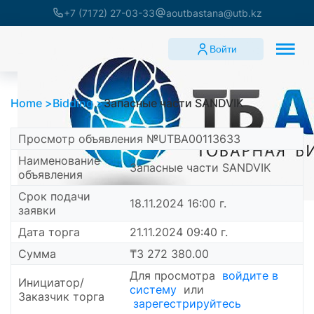
+7 (7172) 27-03-33
aoutbastana@utb.kz
Войти
Home
Bidding
Запасные части SANDVIK
Просмотр объявления №UTBA00113633
Наименование
Запасные части SANDVIK
объявления
Срок подачи
18.11.2024 16:00 г.
заявки
Дата торга
21.11.2024 09:40 г.
Сумма
₸3 272 380.00
Для просмотра
войдите в
Инициатор/
систему
или
Заказчик торга
зарегестрируйтесь