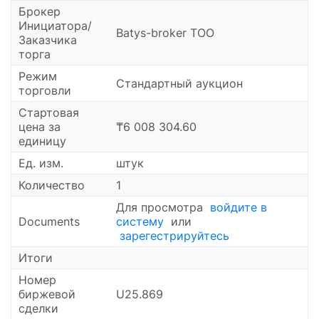
Брокер
Инициатора/
Batys-broker ТОО
Заказчика
торга
Режим
Стандартный аукцион
торговли
Cтартовая
цена за
₸6 008 304.60
единицу
Ед. изм.
штук
Количество
1
Для просмотра
войдите в
Documents
систему
или
зарегестрируйтесь
Итоги
Номер
биржевой
U25.869
сделки