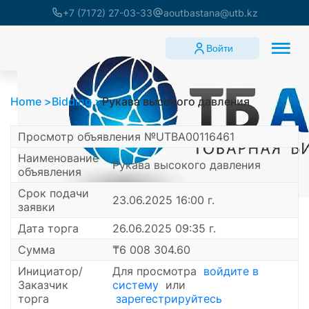
+7 (7172) 27-03-33
aoutbastana@utb.kz
Войти
Home
Bidding
Рукава высокого давления
Просмотр объявления №UTBA00116461
Наименование
Рукава высокого давления
объявления
Срок подачи
23.06.2025 16:00 г.
заявки
Дата торга
26.06.2025 09:35 г.
Сумма
₸6 008 304.60
Инициатор/
Для просмотра
войдите в
Заказчик
систему
или
торга
зарегестрируйтесь